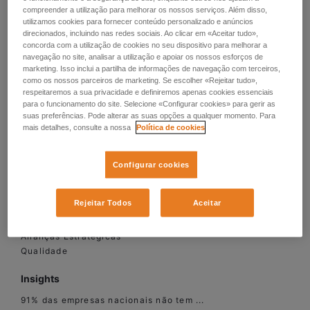
por Categoria
compreender a utilização para melhorar os nossos serviços. Além disso,
utilizamos cookies para fornecer conteúdo personalizado e anúncios
direcionados, incluindo nas redes sociais. Ao clicar em «Aceitar tudo»,
concorda com a utilização de cookies no seu dispositivo para melhorar a
navegação no site, analisar a utilização e apoiar os nossos esforços de
marketing. Isso inclui a partilha de informações de navegação com terceiros,
como os nossos parceiros de marketing. Se escolher «Rejeitar tudo»,
respeitaremos a sua privacidade e definiremos apenas cookies essenciais
para o funcionamento do site. Selecione «Configurar cookies» para gerir as
Soluções
suas preferências. Pode alterar as suas opções a qualquer momento. Para
mais detalhes, consulte a nossa
Política de cookies
Manpower
Experis
Talent Solutions
Configurar cookies
Sobre Nós
Rejeitar Todos
Aceitar
Sustentabilidade
Reconhecimentos
Alianças Estratégicas
Qualidade
Insights
91% das empresas nacionais não tem ...