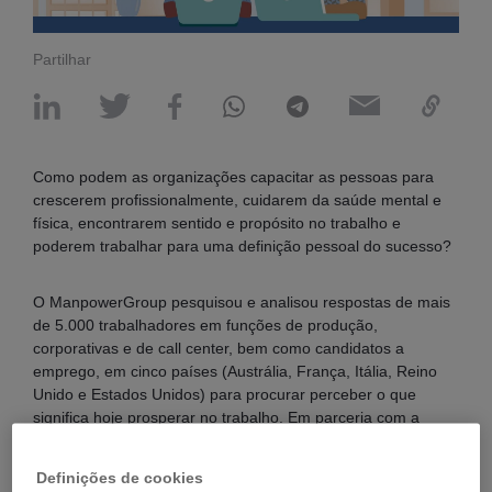
Partilhar
Como podem as organizações capacitar as pessoas para
crescerem profissionalmente, cuidarem da saúde mental e
física, encontrarem sentido e propósito no trabalho e
poderem trabalhar para uma definição pessoal do sucesso?
O ManpowerGroup pesquisou e analisou respostas de mais
de 5.000 trabalhadores em funções de produção,
corporativas e de call center, bem como candidatos a
emprego, em cinco países (Austrália, França, Itália, Reino
Unido e Estados Unidos) para procurar perceber o que
significa hoje prosperar no trabalho. Em parceria com a
Thrive - empresa tecnológica líder em gestão do
comportamento - queremos ajudar os empregadores a
Definições de cookies
transformarem os insights em ações que garantam que,