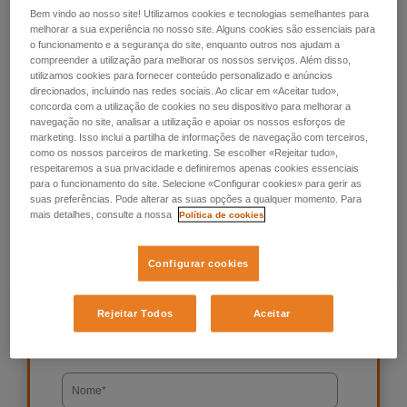
tanto as organizações como os indivíduos, são resilientes e
Bem vindo ao nosso site! Utilizamos cookies e tecnologias semelhantes para
melhorar a sua experiência no nosso site. Alguns cookies são essenciais para
estão preparados para o sucesso.
o funcionamento e a segurança do site, enquanto outros nos ajudam a
compreender a utilização para melhorar os nossos serviços. Além disso,
utilizamos cookies para fornecer conteúdo personalizado e anúncios
Descarregue o estudo para compreender melhor o que os
direcionados, incluindo nas redes sociais. Ao clicar em «Aceitar tudo»,
trabalhadores querem, e o que os empregadores precisam
concorda com a utilização de cookies no seu dispositivo para melhorar a
de fazer para assegurar que tanto as organizações como os
navegação no site, analisar a utilização e apoiar os nossos esforços de
indivíduos estão preparados para o sucesso.
marketing. Isso inclui a partilha de informações de navegação com terceiros,
como os nossos parceiros de marketing. Se escolher «Rejeitar tudo»,
respeitaremos a sua privacidade e definiremos apenas cookies essenciais
Descarregar Infografia
para o funcionamento do site. Selecione «Configurar cookies» para gerir as
suas preferências. Pode alterar as suas opções a qualquer momento. Para
mais detalhes, consulte a nossa
Política de cookies
Configurar cookies
Descarregar estudo
Rejeitar Todos
Aceitar