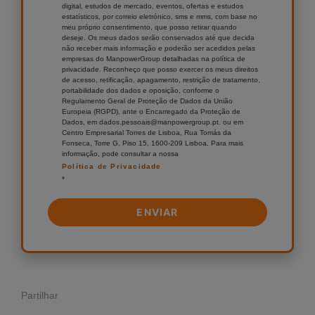
digital, estudos de mercado, eventos, ofertas e estudos
estatísticos, por correio eletrónico, sms e mms, com base no
meu próprio consentimento, que posso retirar quando
deseje. Os meus dados serão conservados até que decida
não receber mais informação e poderão ser acedidos pelas
empresas do ManpowerGroup detalhadas na política de
privacidade. Reconheço que posso exercer os meus direitos
de acesso, retificação, apagamento, restrição de tratamento,
portabilidade dos dados e oposição, conforme o
Regulamento Geral de Proteção de Dados da União
Europeia (RGPD), ante o Encarregado da Proteção de
Dados, em dados.pessoais@manpowergroup.pt. ou em
Centro Empresarial Torres de Lisboa, Rua Tomás da
Fonseca, Torre G, Piso 15, 1600-209 Lisboa. Para mais
informação, pode consultar a nossa
Política de Privacidade
*
Partilhar