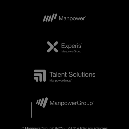
O ManpowerGroup® (NYSE: MAN) é líder em soluções