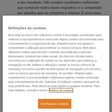
a dar resultado. Não existem candidatos suficientes
que cumpram todos esses requisitos, e a competição
por aqueles que os cumprem é intensa. E uma nova
estratégia deve sempre começar com o abandono da
estratégia antiga e obsoleta.
Definições de cookies
Bem vindo ao nosso site! Utilizamos cookies e tecnologias semelhantes para
Hoje, e especialmente no futuro, o que se sabe é menos
melhorar a sua experiência no nosso site. Alguns cookies são essenciais para
relevante do que a capacidade de aprender. Estamos todos
o funcionamento e a segurança do site, enquanto outros nos ajudam a
a reinventar os nossos trabalhos em tempo real devido à
compreender a utilização para melhorar os nossos serviços. Além disso,
inteligência artificial e outras inovações. O recrutamento
utilizamos cookies para fornecer conteúdo personalizado e anúncios
direcionados, incluindo nas redes sociais. Ao clicar em «Aceitar tudo»,
deve adaptar-se a esta nova realidade, selecionando com
concorda com a utilização de cookies no seu dispositivo para melhorar a
base no potencial presente e futuro para as funções de
navegação no site, analisar a utilização e apoiar os nossos esforços de
amanhã, em vez de se concentrar no desempenho passado
marketing. Isso inclui a partilha de informações de navegação com terceiros,
ou no talento de ontem.
como os nossos parceiros de marketing. Se escolher «Rejeitar tudo»,
respeitaremos a sua privacidade e definiremos apenas cookies essenciais
para o funcionamento do site. Selecione «Configurar cookies» para gerir as
Atualize o seu mindset.
Esta é, sem dúvida, a
suas preferências. Pode alterar as suas opções a qualquer momento. Para
mais detalhes, consulte a nossa
consequência natural; uma vez dado o passo corajoso
Política de cookies
de rejeitar os métodos antigos; abre-se espaço para
novas abordagens. Pode agora focar-se no potencial
Configurar cookies
futuro. Que competências humanas serão essenciais
para o sucesso dos candidatos? Em que