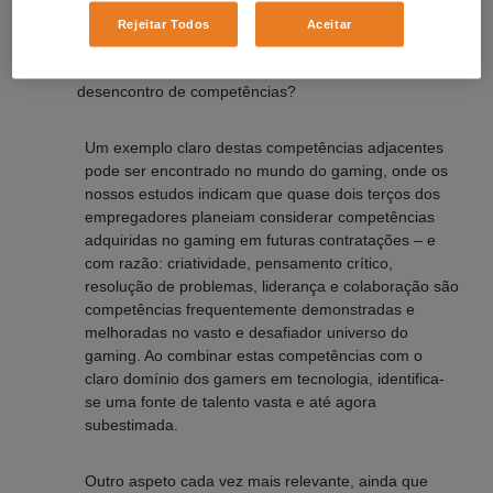
departamentos e indústrias estão a trabalhar
Rejeitar Todos
Aceitar
atualmente que, embora não pareçam uma
combinação óbvia, podem ajudar a preencher o
desencontro de competências?
Um exemplo claro destas competências adjacentes
pode ser encontrado no mundo do gaming, onde os
nossos estudos indicam que quase dois terços dos
empregadores planeiam considerar competências
adquiridas no gaming em futuras contratações – e
com razão: criatividade, pensamento crítico,
resolução de problemas, liderança e colaboração são
competências frequentemente demonstradas e
melhoradas no vasto e desafiador universo do
gaming. Ao combinar estas competências com o
claro domínio dos gamers em tecnologia, identifica-
se uma fonte de talento vasta e até agora
subestimada.
Outro aspeto cada vez mais relevante, ainda que