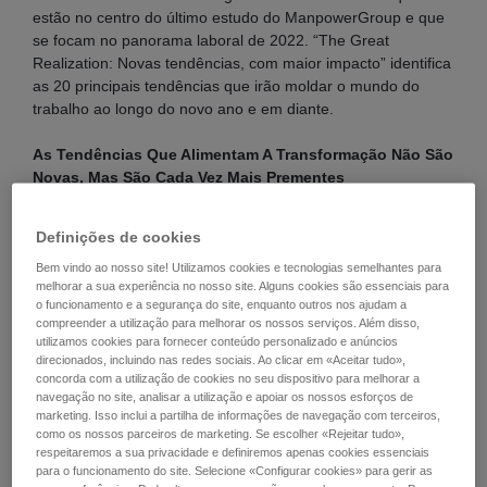
estão no centro do último estudo do ManpowerGroup e que
se focam no panorama laboral de 2022. “The Great
Realization: Novas tendências, com maior impacto” identifica
as 20 principais tendências que irão moldar o mundo do
trabalho ao longo do novo ano e em diante.
As Tendências Que Alimentam A Transformação Não São
Novas, Mas São Cada Vez Mais Prementes
O impacto da pandemia combinado com a aceleração
Definições de cookies
da transformação digital continuará a trazer uma
Bem vindo ao nosso site! Utilizamos cookies e tecnologias semelhantes para
profunda transformação aos mercados de trabalho
melhorar a sua experiência no nosso site. Alguns cookies são essenciais para
globais. Os dados e insights do ManpowerGroup
o funcionamento e a segurança do site, enquanto outros nos ajudam a
confirmam que as mudanças estruturais e tendências
compreender a utilização para melhorar os nossos serviços. Além disso,
utilizamos cookies para fornecer conteúdo personalizado e anúncios
que prevemos há algum tempo continuam a acelerar o
direcionados, incluindo nas redes sociais. Ao clicar em «Aceitar tudo»,
seu ritmo de expansão.
concorda com a utilização de cookies no seu dispositivo para melhorar a
navegação no site, analisar a utilização e apoiar os nossos esforços de
Esta recuperação é diferente de todas as que alguma
marketing. Isso inclui a partilha de informações de navegação com terceiros,
como os nossos parceiros de marketing. Se escolher «Rejeitar tudo»,
vez vimos - a procura de competências está em níveis
respeitaremos a sua privacidade e definiremos apenas cookies essenciais
recorde em muitos mercados, mas os níveis de
para o funcionamento do site. Selecione «Configurar cookies» para gerir as
desemprego ainda são elevados em muitos desses